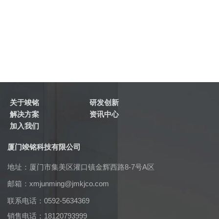
关于竣铭
研发创新
解决方案
资讯中心
加入我们
厦门竣铭科技有限公司
地址：厦门市集美区灌口镇金辉西路8-7号A区
邮箱：
xmjunming@jmkjco.com
联系电话：0592-5634369
销售电话：18120793999