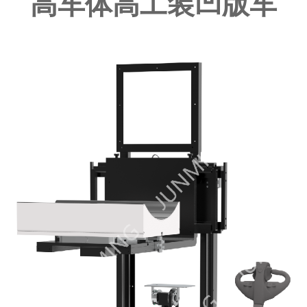
高车体高工装凹版车