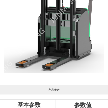
产品参数
基本参数
参数值