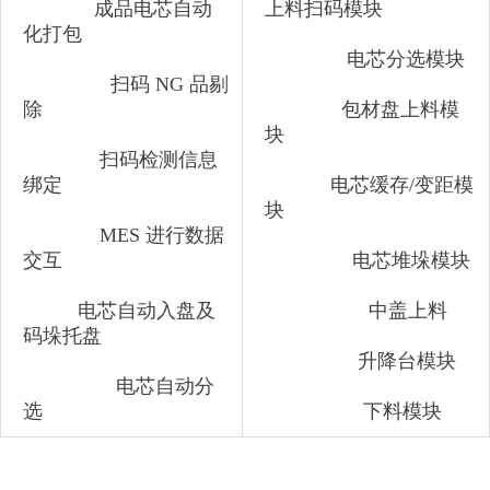
成品电芯自动
上料扫码模块
化打包
电芯分选模块
扫码 NG 品剔
除
包材盘上料模
块
扫码检测信息
绑定
电芯缓存/变距模
块
MES 进行数据
交互
电芯堆垛模块
电芯自动入盘及
中盖上料
码垛托盘
升降台模块
电芯自动分
选
下
料模块