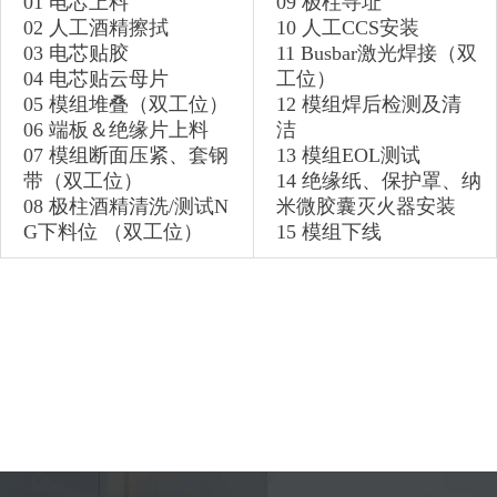
01 电芯上料
09 极柱寻址
02 人工酒精擦拭
10 人工CCS安装
03 电芯贴胶
11 Busbar激光焊接（双
04 电芯贴云母片
工位）
05 模组堆叠（双工位）
12 模组焊后检测及清
06 端板＆绝缘片上料
洁
07 模组断面压紧、套钢
13 模组EOL测试
带（双工位）
14 绝缘纸、保护罩、纳
08 极柱酒精清洗/测试N
米微胶囊灭火器安装
G下料位 （双工位）
15 模组下线